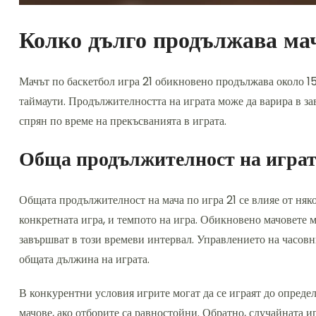
Колко дълго продължава мач
Мачът по баскетбол игра 21 обикновено продължава около 15
таймаути. Продължителността на играта може да варира в за
спрян по време на прекъсванията в играта.
Обща продължителност на игра
Общата продължителност на мача по игра 21 се влияе от няк
конкретната игра, и темпото на игра. Обикновено мачовете м
завършват в този времеви интервал. Управлението на часовн
общата дължина на играта.
В конкурентни условия игрите могат да се играят до определе
мачове, ако отборите са равностойни. Обратно, случайната 