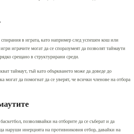
т
 спирания в играта, като например след успешен кош или
игри играчите могат да се споразумеят да позволят таймаути
-рядко срещано в структурирани среди.
кват таймаут, тъй като объркването може да доведе до
а могат да помогнат да се уверят, че всички членове на отбора
маутите
баскетбол, позволявайки на отборите да се съберат и да
 да наруши инерцията на противниковия отбор, давайки на