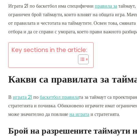
Играта 21 по баскетбол има специфични
правила за
таймаут, 
ограничен брой таймаути, които влияят на общата игра. Ма
от правилата и честотата на таймаутите. Освен това, смяната
отбора и да се справи с умората, което прави важното разбир
Key sections in the article:
Какви са правилата за тайма
В
играта 21
по
баскетбол правила
та за таймаут са проектира
стратегията и почивка. Обикновено играчите имат ограничен 
може значително да повлияе
на играта
и стратегията.
Брой на разрешените таймаути н