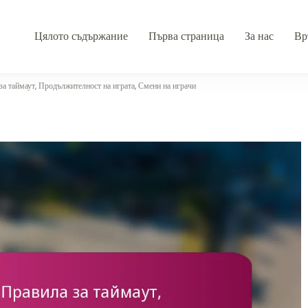
Цялото съдържание
Първа страница
За нас
Вр
за таймаут, Продължителност на играта, Смени на играчи