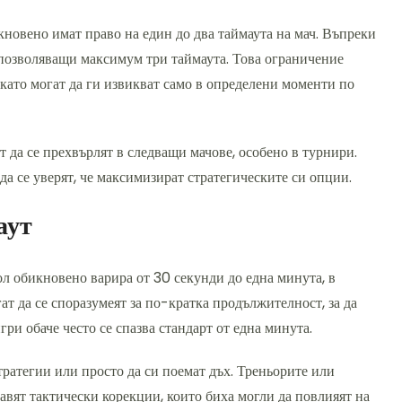
новено имат право на един до два таймаута на мач. Въпреки
 позволяващи максимум три таймаута. Това ограничение
 като могат да ги извикват само в определени моменти по
т да се прехвърлят в следващи мачове, особено в турнири.
 да се уверят, че максимизират стратегическите си опции.
аут
ол обикновено варира от 30 секунди до една минута, в
ат да се споразумеят за по-кратка продължителност, за да
ри обаче често се спазва стандарт от една минута.
стратегии или просто да си поемат дъх. Треньорите или
равят тактически корекции, които биха могли да повлияят на