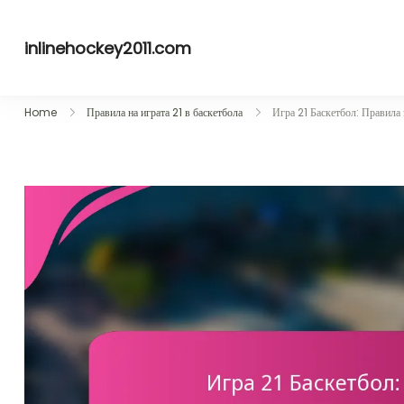
Skip
to
inlinehockey2011.com
content
Home
Правила на играта 21 в баскетбола
Игра 21 Баскетбол: Правила 