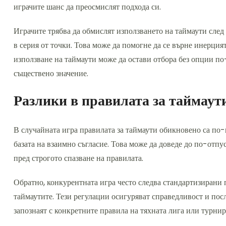
играчите шанс да преосмислят подхода си.
Играчите трябва да обмислят използването на таймаути след
в серия от точки. Това може да помогне да се върне инерция
използване на таймаути може да остави отбора без опции по-
съществено значение.
Разлики в правилата за таймаут
В случайната игра правилата за таймаути обикновено са по-
базата на взаимно съгласие. Това може да доведе до по-отпу
пред строгото спазване на правилата.
Обратно, конкурентната игра често следва стандартизирани 
таймаутите. Тези регулации осигуряват справедливост и посл
запознаят с конкретните правила на тяхната лига или турнир