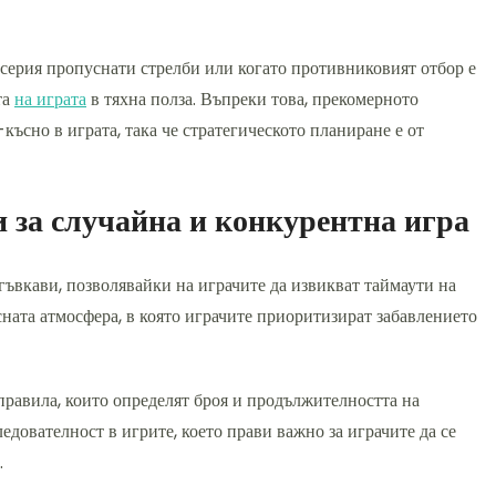
 серия пропуснати стрелби или когато противниковият отбор е
та
на играта
в тяхна полза. Въпреки това, прекомерното
късно в играта, така че стратегическото планиране е от
и за случайна и конкурентна игра
гъвкави, позволявайки на играчите да извикват таймаути на
сната атмосфера, в която играчите приоритизират забавлението
правила, които определят броя и продължителността на
едователност в игрите, което прави важно за играчите да се
.