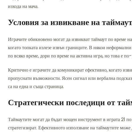
изхода на мача.
Условия за извикване на таймау
Играчите обикновено могат да извикват таймаут по време на
когато топката излезе извън границите. В някои неформални 
по всяко време, дори по време на активна игра, но това е по
Критично е играчите да комуникират ефективно, когато изви
пропуснати възможности. Ясен сигнал или вербална подсказк
са на една и съща страница.
Стратегически последици от тай
Таймаутите могат да бъдат мощен инструмент в играта 21 по 
стратегизират. Ефективното използване на таймаутите може