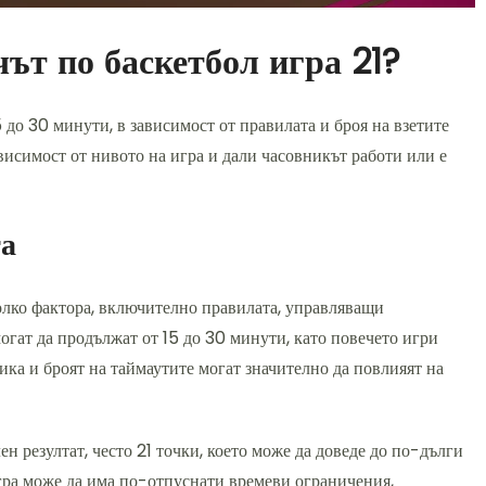
ът по баскетбол игра 21?
 до 30 минути, в зависимост от правилата и броя на взетите
висимост от нивото на игра и дали часовникът работи или е
та
олко фактора, включително правилата, управляващи
огат да продължат от 15 до 30 минути, като повечето игри
ика и броят на таймаутите могат значително да повлияят на
н резултат, често 21 точки, което може да доведе до по-дълги
игра може да има по-отпуснати времеви ограничения,