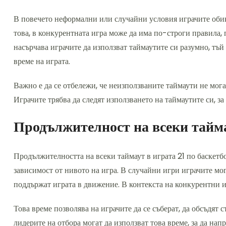
В повечето неформални или случайни условия играчите обик
това, в конкурентната игра може да има по-строги правила,
насърчава играчите да използват таймаутите си разумно, тъй
време на играта.
Важно е да се отбележи, че неизползваните таймаути не мога
Играчите трябва да следят използването на таймаутите си, за
Продължителност на всеки тайм
Продължителността на всеки таймаут в играта 21 по баскетб
зависимост от нивото на игра. В случайни игри играчите мог
поддържат играта в движение. В контекста на конкурентни иг
Това време позволява на играчите да се съберат, да обсъдят 
лидерите на отбора могат да използват това време, за да нап