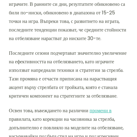
играчите. В ранните си дни, резултатите обикновено са
били по-ниски, обикновено в диапазона от 15-25
точки на игра. Въпреки това, с развитието на играта,
последните тенденции показват, че средните стойности
на отбелязване нарастват до ниските 30-те.
Последните сезони подчертават значително увеличение
на ефективността на отбелязването, като играчите
използват напреднали техники и стратегии за стрелба.
Тази промяна е отчасти приписана на нарастващия
акцент върху стрелбата от тройката, която е станала
критичен компонент на стратегиите за отбелязване.
Освен това, въвеждането на различни
промени в
правилата, като корекции на часовника за стрелба,
допълнително е повлияло на моделите на отбелязване,
насърчавайки по-бърз стил на игра и по-агресивни