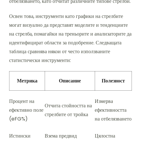
отбелязването, като отчитат различните типове стрелби.
Освен това, инструменти като графики на стрелбите
могат визуално да представят моделите и тенденциите
на стрелба, помагайки на треньорите и анализаторите да
идентифицират области за подобрение. Следващата
таблица сравнява някои от често използваните
статистически инструменти:
Метрика
Описание
Полезност
Процент на
Измерва
Отчита стойността на
ефективно поле
ефективността
стрелбите от тройка
(eFG%)
на отбелязването
Истински
Взема предвид
Цялостна