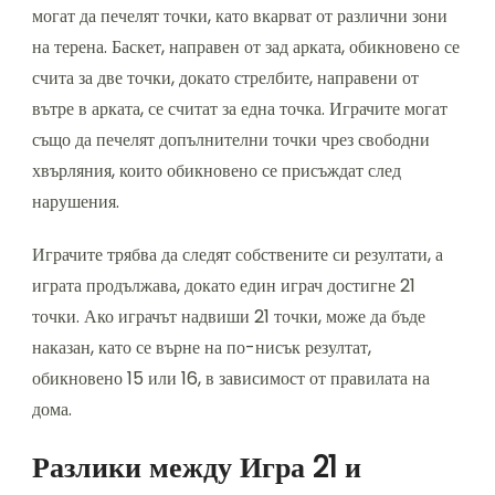
могат да печелят точки, като вкарват от различни зони
на терена. Баскет, направен от зад арката, обикновено се
счита за две точки, докато стрелбите, направени от
вътре в арката, се считат за една точка. Играчите могат
също да печелят допълнителни точки чрез свободни
хвърляния, които обикновено се присъждат след
нарушения.
Играчите трябва да следят собствените си резултати, а
играта продължава, докато един играч достигне 21
точки. Ако играчът надвиши 21 точки, може да бъде
наказан, като се върне на по-нисък резултат,
обикновено 15 или 16, в зависимост от правилата на
дома.
Разлики между Игра 21 и