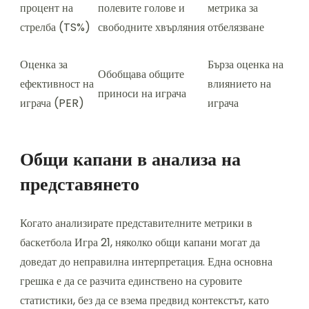
процент на
полевите голове и
метрика за
стрелба (TS%)
свободните хвърляния
отбелязване
Оценка за
Бърза оценка на
Обобщава общите
ефективност на
влиянието на
приноси на играча
играча (PER)
играча
Общи капани в анализа на
представянето
Когато анализирате представителните метрики в
баскетбола Игра 21, няколко общи капани могат да
доведат до неправилна интерпретация. Една основна
грешка е да се разчита единствено на суровите
статистики, без да се взема предвид контекстът, като