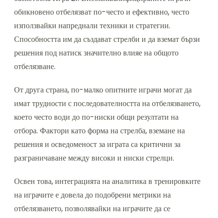
обикновено отбелязват по-често и ефективно, често
използвайки напреднали техники и стратегии.
Способността им да създават стрелби и да вземат бързи
решения под натиск значително влияе на общото
отбелязване.
От друга страна, по-малко опитните играчи могат да
имат трудности с последователността на отбелязването,
което често води до по-ниски общи резултати на
отбора. Фактори като форма на стрелба, вземане на
решения и осведоменост за играта са критични за
разграничаване между високи и ниски стрелци.
Освен това, интеграцията на аналитика в тренировките
на играчите е довела до подобрени метрики на
отбелязването, позволявайки на играчите да се