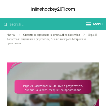
Skip
inlinehockey2011.com
to
content
Looking
Menu
for
Home
Система за оценяване на играта 21 по баскетбол
Игра 21
Something?
Баскетбол: Тенденции в резултатите, Анализ на играта, Метрики за
представяне