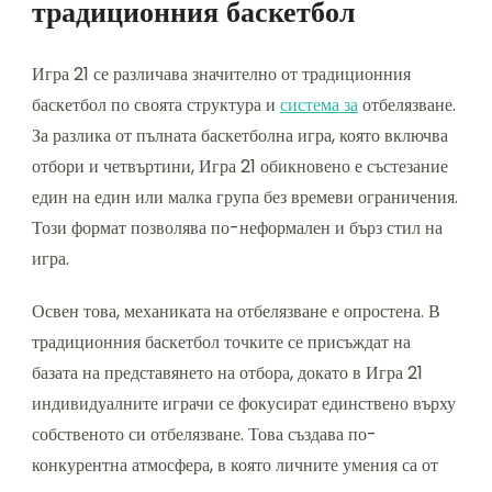
традиционния баскетбол
Игра 21 се различава значително от традиционния
баскетбол по своята структура и
система за
отбелязване.
За разлика от пълната баскетболна игра, която включва
отбори и четвъртини, Игра 21 обикновено е състезание
един на един или малка група без времеви ограничения.
Този формат позволява по-неформален и бърз стил на
игра.
Освен това, механиката на отбелязване е опростена. В
традиционния баскетбол точките се присъждат на
базата на представянето на отбора, докато в Игра 21
индивидуалните играчи се фокусират единствено върху
собственото си отбелязване. Това създава по-
конкурентна атмосфера, в която личните умения са от