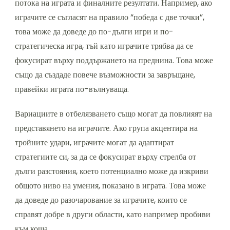
потока на играта и финалните резултати. Например, ако
играчите се съгласят на правило “победа с две точки”,
това може да доведе до по-дълги игри и по-
стратегическа игра, тъй като играчите трябва да се
фокусират върху поддържането на преднина. Това може
също да създаде повече възможности за завръщане,
правейки играта по-вълнуваща.
Вариациите в отбелязването също могат да повлияят на
представянето на играчите. Ако група акцентира на
тройните удари, играчите могат да адаптират
стратегиите си, за да се фокусират върху стрелба от
дълги разстояния, което потенциално може да изкриви
общото ниво на умения, показано в играта. Това може
да доведе до разочарование за играчите, които се
справят добре в други области, като например пробиви
към коша.