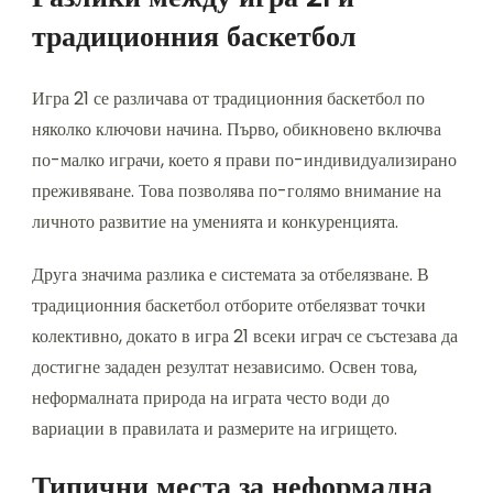
традиционния баскетбол
Игра 21 се различава от традиционния баскетбол по
няколко ключови начина. Първо, обикновено включва
по-малко играчи, което я прави по-индивидуализирано
преживяване. Това позволява по-голямо внимание на
личното развитие на уменията и конкуренцията.
Друга значима разлика е системата за отбелязване. В
традиционния баскетбол отборите отбелязват точки
колективно, докато в игра 21 всеки играч се състезава да
достигне зададен резултат независимо. Освен това,
неформалната природа на играта често води до
вариации в правилата и размерите на игрището.
Типични места за неформална