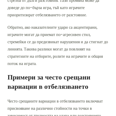
стрелба от дълги разстояния. Тази промяна може да
доведе до по-бърза игра, тъй като играчите
приоритизират отбелязването от разстояние.
Обратно, ако наказателните удари са акцентирани,
играчите могат да приемат по-агресивен стил,
стремейки се да предизвикат нарушения и да стигнат до
линията. Такива разлики могат да повлияят на
стратегиите на отборите, ролите на играчите и общия
поток на играта.
Примери за често срещани
вариации в отбелязването
Често срещаните вариации в отбелязването включват
присвояване на различни стойности на точки в
зависимост от трудността на удара или разстоянието.