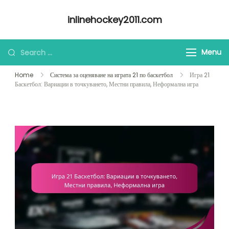
Skip
inlinehockey2011.com
to
content
Looking
Menu
for
Home
Система за оценяване на играта 21 по баскетбол
Игра 21
Something?
Баскетбол: Вариации в точкуването, Местни правила, Неформална игра