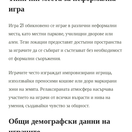
игра
Игра 21 обикновено се играе в различни неформални
места, като местни паркове, училищни дворове или
алеи. Тези локации предоставят достъпни пространства
за играчите да се събират и състезават без необходимост
от формални съоръжения.
Играчите често изграждат импровизирани игрища,
използвайки преносими кошове или дори маркирани
зони на земята. Релаксираната атмосфера насърчава
участието на играчи от всички възрасти и нива на
умения, създавайки чувство за общност.
Общи демографски данни на
играчите