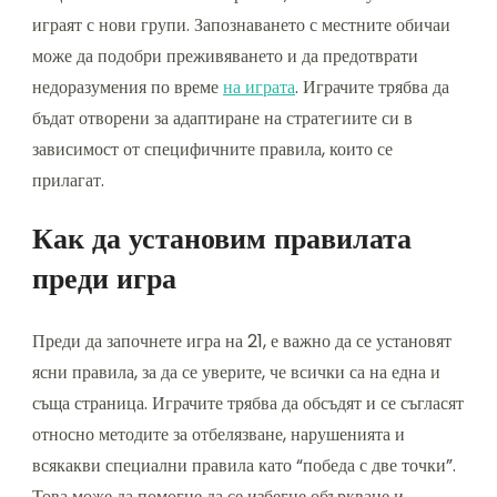
играят с нови групи. Запознаването с местните обичаи
може да подобри преживяването и да предотврати
недоразумения по време
на играта
. Играчите трябва да
бъдат отворени за адаптиране на стратегиите си в
зависимост от специфичните правила, които се
прилагат.
Как да установим правилата
преди игра
Преди да започнете игра на 21, е важно да се установят
ясни правила, за да се уверите, че всички са на една и
съща страница. Играчите трябва да обсъдят и се съгласят
относно методите за отбелязване, нарушенията и
всякакви специални правила като “победа с две точки”.
Това може да помогне да се избегне объркване и