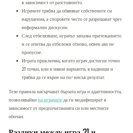
в зависимост от разстоянието.
Играчите трябва да обявяват собствените си
нарушения, а споровете често се разрешават чрез
неформални дискусии.
След отбелязване, играчът запазва притежанието
и се опитва да отбележи отново, освен ако не
пропусне.
Играта приключва, когато играч достигне точно
21 точки, или в някои варианти, я надвиши и
трябва да се върне на по-нисък резултат.
Тези правила насърчават бързата игра и адаптивността,
позволявайки
на играчите
да ги модифицират в
зависимост от предпочитанията си или местните
обичаи.
Разлики между игра 21 и