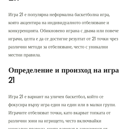
Игра 21 е популярна неформална баскетболна игра,
която акцентира на индивидуалното отбелязване и
конкуренцията. Обикновено играна с двама или повече
играчи, целта е да се достигне резултат от 21 точки чрез
различни методи за отбелязване, често с уникални
местни правила.
Определение и произход на игра
21
Игра 21 е вариант на уличен баскетбол, който се
фокусира върху игра един на един или в малки групи.
Играчите отбелязват точки, като вкарват топката от
различни зони на игрището, често включвайки
уникални правила, които варират в зависимост от