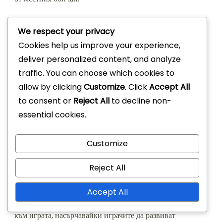
Вариации в отбелязването
We respect your privacy
Cookies help us improve your experience,
Отбелязването в игра 21 може да варира значително в
deliver personalized content, and analyze
зависимост от местните адаптации. Някои играчи могат
traffic. You can choose which cookies to
да присвояват различни стойности на точки за удари,
allow by clicking
Customize
. Click
Accept All
направени от определени разстояния или по време на
to consent or
Reject All
to decline non-
специфични игрови ситуации. Например, играч може да
essential cookies.
спечели три точки за тройка и една точка за обикновен
полеви удар.
Customize
Освен това, някои вариации включват бонус точки за
Reject All
последователни успешни удари или за удари под
натиск, например, когато има защитник. Тези вариации
Accept All
в отбелязването могат да добавят вълнение и стратегия
към играта, насърчавайки играчите да развиват