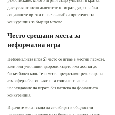
ръкостискане. Много играчи също участват в кратка
дискусия относно акцентите от играта, укрепвайки
социалните връзки и насърчавайки приятелската
конкуренция за бъдещи мачове.
Често срещани места за
неформална игра
Неформалната игра 21 често се играе в местни паркове,
алеи или училищни дворове, където има достъп до
баскетболен кош. Тези места предоставят релаксирана
атмосфера, благоприятна за социализиране и
наслаждаване на играта без натиска на формалната
конкуренция.
Играчите могат също да се събират в общностни
центрове или по време на събития в квартала, където