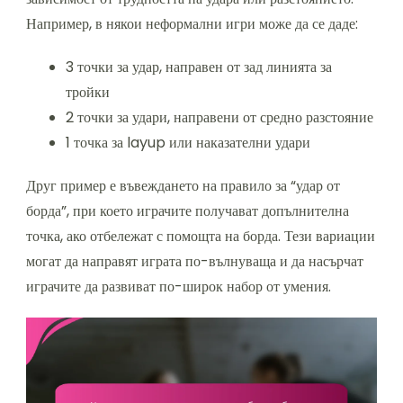
Например, в някои неформални игри може да се даде:
3 точки за удар, направен от зад линията за
тройки
2 точки за удари, направени от средно разстояние
1 точка за layup или наказателни удари
Друг пример е въвеждането на правило за “удар от
борда”, при което играчите получават допълнителна
точка, ако отбележат с помощта на борда. Тези вариации
могат да направят играта по-вълнуваща и да насърчат
играчите да развиват по-широк набор от умения.