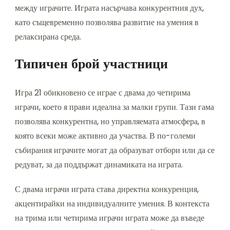
между играчите. Играта насърчава конкурентния дух,
като същевременно позволява развитие на умения в
релаксирана среда.
Типичен брой участници
Игра 21 обикновено се играе с двама до четирима
играчи, което я прави идеална за малки групи. Тази гама
позволява конкурентна, но управляемата атмосфера, в
която всеки може активно да участва. В по-големи
събирания играчите могат да образуват отбори или да се
редуват, за да поддържат динамиката на играта.
С двама играчи играта става директна конкуренция,
акцентирайки на индивидуалните умения. В контекста
на трима или четирима играчи играта може да въведе