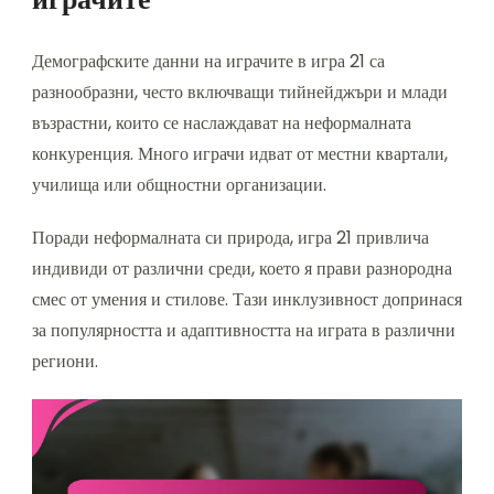
Демографските данни на играчите в игра 21 са
разнообразни, често включващи тийнейджъри и млади
възрастни, които се наслаждават на неформалната
конкуренция. Много играчи идват от местни квартали,
училища или общностни организации.
Поради неформалната си природа, игра 21 привлича
индивиди от различни среди, което я прави разнородна
смес от умения и стилове. Тази инклузивност допринася
за популярността и адаптивността на играта в различни
региони.