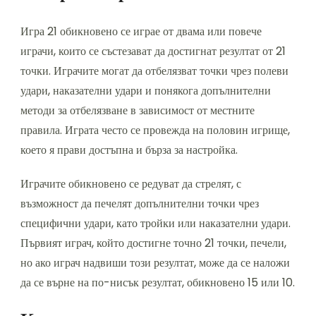
Игра 21 обикновено се играе от двама или повече
играчи, които се състезават да достигнат резултат от 21
точки. Играчите могат да отбелязват точки чрез полеви
удари, наказателни удари и понякога допълнителни
методи за отбелязване в зависимост от местните
правила. Играта често се провежда на половин игрище,
което я прави достъпна и бърза за настройка.
Играчите обикновено се редуват да стрелят, с
възможност да печелят допълнителни точки чрез
специфични удари, като тройки или наказателни удари.
Първият играч, който достигне точно 21 точки, печели,
но ако играч надвиши този резултат, може да се наложи
да се върне на по-нисък резултат, обикновено 15 или 10.