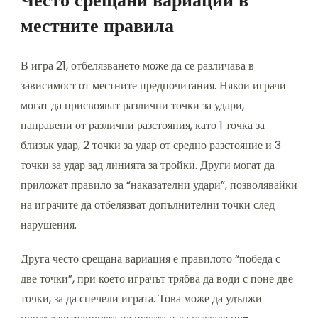
Често срещани вариации в
местните правила
В игра 21, отбелязването може да се различава в
зависимост от местните предпочитания. Някои играчи
могат да присвояват различни точки за удари,
направени от различни разстояния, като 1 точка за
близък удар, 2 точки за удар от средно разстояние и 3
точки за удар зад линията за тройки. Други могат да
приложат правило за “наказателни удари”, позволявайки
на играчите да отбелязват допълнителни точки след
нарушения.
Друга често срещана вариация е правилото “победа с
две точки”, при което играчът трябва да води с поне две
точки, за да спечели играта. Това може да удължи